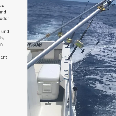
 zu
und
 oder
n und
h,
en
icht