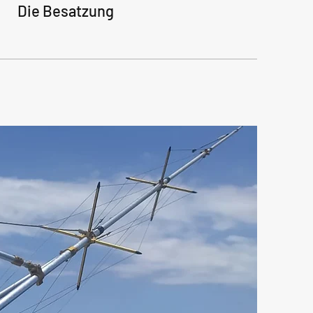
Die Besatzung
Da