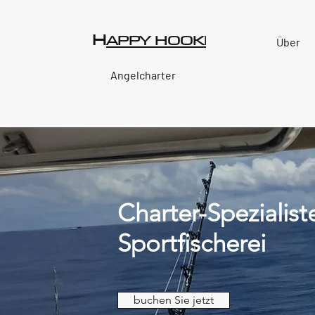
H
R
APPY HOOKE
Über
Angelcharter
Charter-Spezialist
Sportfischerei
buchen Sie jetzt