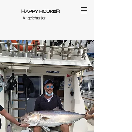
H
R
APPY HOOKE
Angelcharter